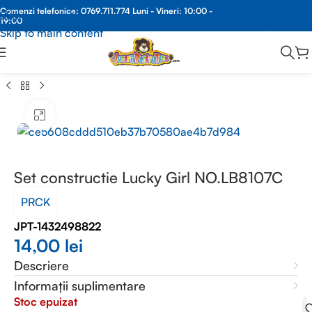
Comenzi
Comenzi telefonice:
0769.711.774
Luni - Vineri: 10:00 -
Skip to navigation
19:00
Whatsapp
Skip to main content
OCURI CONSTRUCTIE
/
JUCARII BLOCURI CONSTRUCTIE FETITE
Faceți clic pentru a mări
Set constructie Lucky Girl NO.LB8107C
PRCK
JPT-1432498822
14,00
lei
Descriere
Informații suplimentare
Stoc epuizat