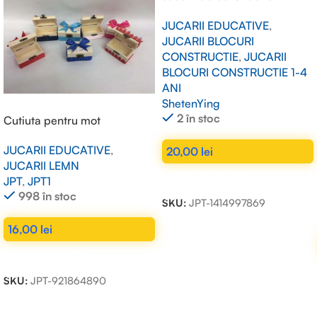
JUCARII EDUCATIVE
,
JUCARII BLOCURI
CONSTRUCTIE
,
JUCARII
BLOCURI CONSTRUCTIE 1-4
ANI
ShetenYing
2 în stoc
Cutiuta pentru mot
JUCARII EDUCATIVE
,
20,00
lei
JUCARII LEMN
ADAUGĂ ÎN COȘ
JPT
,
JPT1
998 în stoc
SKU:
JPT-1414997869
16,00
lei
ADAUGĂ ÎN COȘ
SKU:
JPT-921864890