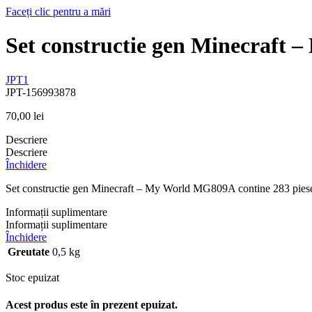
Faceți clic pentru a mări
Set constructie gen Minecraft
JPT1
JPT-156993878
70,00
lei
Descriere
Descriere
Închidere
Set constructie gen Minecraft – My World MG809A contine 283 piese. M
Informații suplimentare
Informații suplimentare
Închidere
Greutate
0,5 kg
Stoc epuizat
Acest produs este în prezent epuizat.