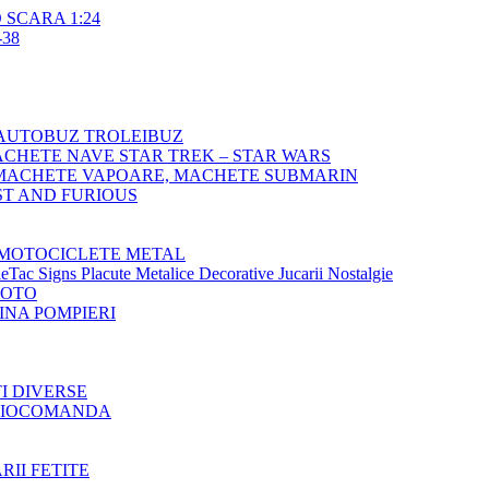
SCARA 1:24
38
AUTOBUZ TROLEIBUZ
CHETE NAVE STAR TREK – STAR WARS
MACHETE VAPOARE, MACHETE SUBMARIN
T AND FURIOUS
MOTOCICLETE METAL
Tac Signs Placute Metalice Decorative Jucarii Nostalgie
MOTO
NA POMPIERI
TI DIVERSE
ADIOCOMANDA
RII FETITE