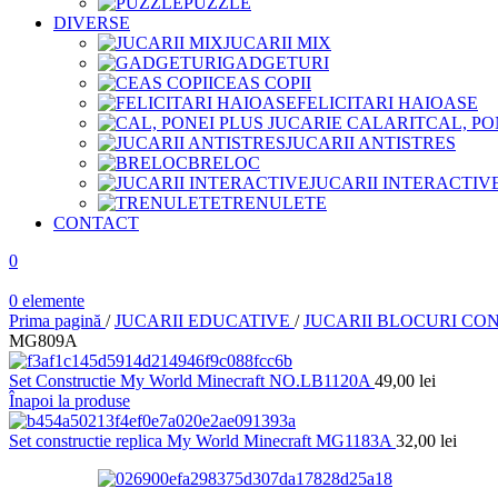
PUZZLE
DIVERSE
JUCARII MIX
GADGETURI
CEAS COPII
FELICITARI HAIOASE
CAL, PO
JUCARII ANTISTRES
BRELOC
JUCARII INTERACTIV
TRENULETE
CONTACT
0
0
elemente
Prima pagină
/
JUCARII EDUCATIVE
/
JUCARII BLOCURI CO
MG809A
Set Constructie My World Minecraft NO.LB1120A
49,00
lei
Înapoi la produse
Set constructie replica My World Minecraft MG1183A
32,00
lei