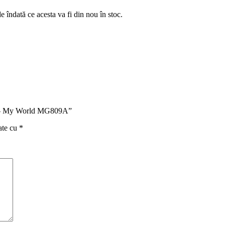
e îndată ce acesta va fi din nou în stoc.
aft – My World MG809A”
ate cu
*