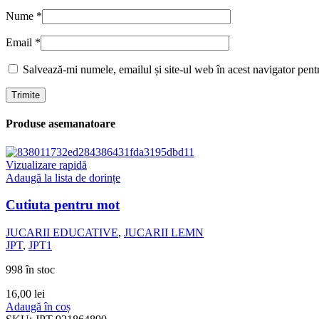
Nume
*
Email
*
Salvează-mi numele, emailul și site-ul web în acest navigator pent
Produse asemanatoare
Vizualizare rapidă
Adaugă la lista de dorințe
Cutiuta pentru mot
JUCARII EDUCATIVE
,
JUCARII LEMN
JPT
,
JPT1
998 în stoc
16,00
lei
Adaugă în coș