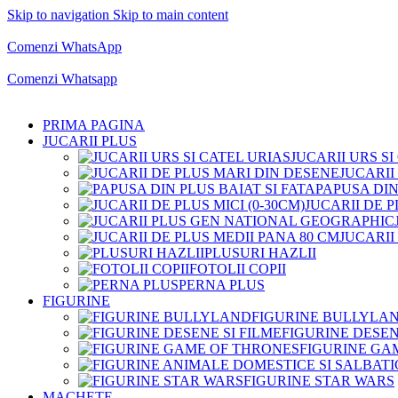
Skip to navigation
Skip to main content
Comenzi telefonice:
0769.711.774
Luni - Vineri: 10:00 - 19:00
Comenzi WhatsApp
Comenzi telefonice:
0769.711.774
Luni - Vineri: 10:00 - 19:00
Comenzi Whatsapp
PRIMA PAGINA
JUCARII PLUS
JUCARII URS SI
JUCARII
PAPUSA DIN
JUCARII DE P
JUCARII
PLUSURI HAZLII
FOTOLII COPII
PERNA PLUS
FIGURINE
FIGURINE BULLYLA
FIGURINE DESEN
FIGURINE GA
FIGURINE STAR WARS
MACHETE