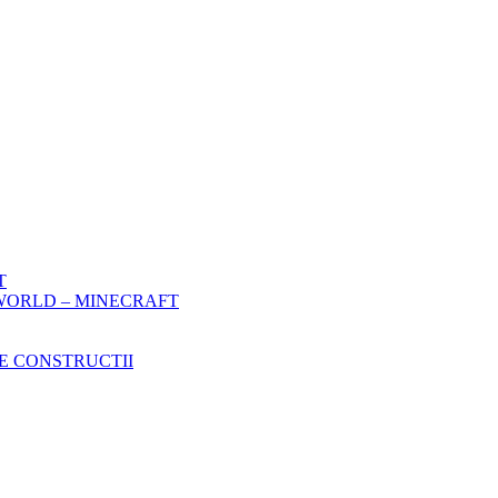
T
WORLD – MINECRAFT
E CONSTRUCTII