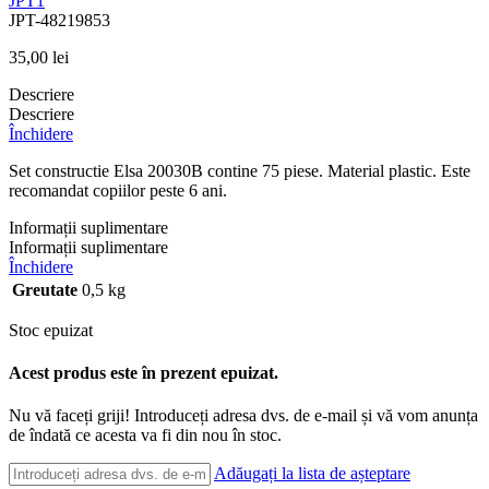
JPT1
JPT-48219853
35,00
lei
Descriere
Descriere
Închidere
Set constructie Elsa 20030B contine 75 piese. Material plastic. Este
recomandat copiilor peste 6 ani.
Informații suplimentare
Informații suplimentare
Închidere
Greutate
0,5 kg
Stoc epuizat
Acest produs este în prezent epuizat.
Nu vă faceți griji! Introduceți adresa dvs. de e-mail și vă vom anunța
de îndată ce acesta va fi din nou în stoc.
Adăugați la lista de așteptare