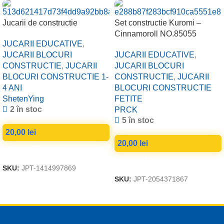
Jucarii de constructie
Set constructie Kuromi –
Cinnamoroll NO.85055
JUCARII EDUCATIVE
,
JUCARII BLOCURI
JUCARII EDUCATIVE
,
CONSTRUCTIE
,
JUCARII
JUCARII BLOCURI
BLOCURI CONSTRUCTIE 1-
CONSTRUCTIE
,
JUCARII
4 ANI
BLOCURI CONSTRUCTIE
ShetenYing
FETITE
2 în stoc
PRCK
5 în stoc
20,00
lei
20,00
lei
ADAUGĂ ÎN COȘ
ADAUGĂ ÎN COȘ
SKU:
JPT-1414997869
SKU:
JPT-2054371867
Read more