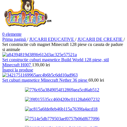
0
elemente
Prima pagină
/
JUCARII EDUCATIVE
/
JUCARII DE CREATIE
/
Set constructie cub magnet Minecraft 128 piese cu casuta de padure
si animale
Set constructie cuburi magnetice Build World 128 piese, stil
Minecraft H007
139,00
lei
Înapoi la produse
Set cuburi magnetice Minecraft Nether 36 piese
69,00
lei