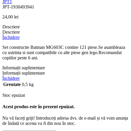
JPT1
JPT-1930493941
24,00
lei
Descriere
Descriere
Închidere
Set constructie Batman MG603C contine 121 piese.Se asambleaza
cu usirinta si sunt compatibile cu alte piese gen lego.Recomandat
copiilor peste 6 ani.
Informații suplimentare
Informații suplimentare
Închidere
Greutate
0,5 kg
Stoc epuizat
Acest produs este în prezent epuizat.
Nu vă faceți griji! Introduceți adresa dvs. de e-mail și vă vom anunța
de îndată ce acesta va fi din nou în stoc.