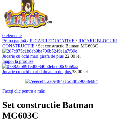
0
elemente
Prima pagină
/
JUCARII EDUCATIVE
/
JUCARII BLOCURI
CONSTRUCTIE
/
Set constructie Batman MG603C
Jucarie cu ochi mari girafa de plus
22,00
lei
Înapoi la produse
Jucarie cu ochi mari dalmatian de plus
38,00
lei
Faceți clic pentru a mări
Set constructie Batman
MG603C