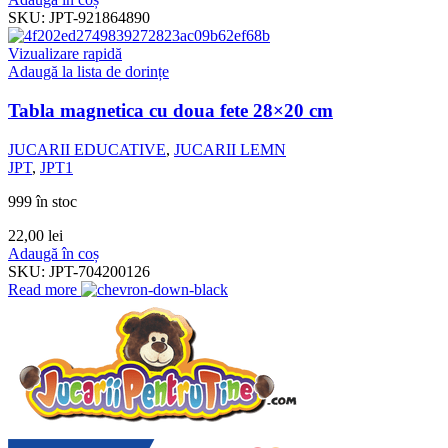
SKU:
JPT-921864890
Vizualizare rapidă
Adaugă la lista de dorințe
Tabla magnetica cu doua fete 28×20 cm
JUCARII EDUCATIVE
,
JUCARII LEMN
JPT
,
JPT1
999 în stoc
22,00
lei
Adaugă în coș
SKU:
JPT-704200126
Read more