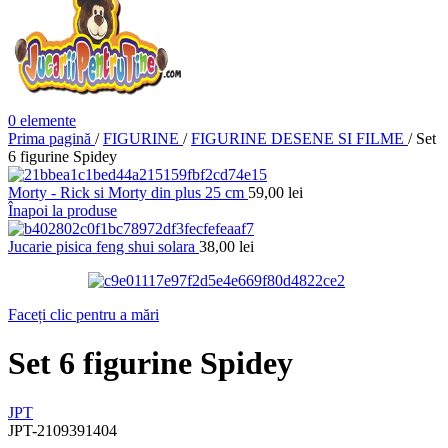
0
elemente
Prima pagină
/
FIGURINE
/
FIGURINE DESENE SI FILME
/
Set
6 figurine Spidey
Morty - Rick si Morty din plus 25 cm
59,00
lei
Înapoi la produse
Jucarie pisica feng shui solara
38,00
lei
Faceți clic pentru a mări
Set 6 figurine Spidey
JPT
JPT-2109391404