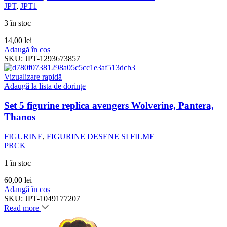
JPT
,
JPT1
3 în stoc
14,00
lei
Adaugă în coș
SKU:
JPT-1293673857
Vizualizare rapidă
Adaugă la lista de dorințe
Set 5 figurine replica avengers Wolverine, Pantera,
Thanos
FIGURINE
,
FIGURINE DESENE SI FILME
PRCK
1 în stoc
60,00
lei
Adaugă în coș
SKU:
JPT-1049177207
Read more