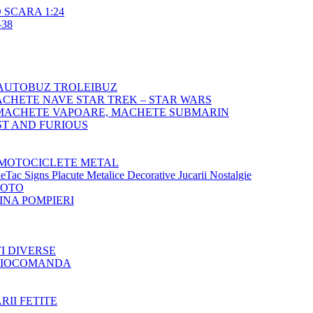
SCARA 1:24
38
AUTOBUZ TROLEIBUZ
CHETE NAVE STAR TREK – STAR WARS
MACHETE VAPOARE, MACHETE SUBMARIN
T AND FURIOUS
MOTOCICLETE METAL
Tac Signs Placute Metalice Decorative Jucarii Nostalgie
MOTO
NA POMPIERI
TI DIVERSE
ADIOCOMANDA
RII FETITE