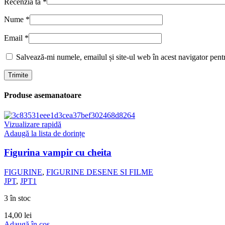
Recenzia ta
*
Nume
*
Email
*
Salvează-mi numele, emailul și site-ul web în acest navigator pent
Produse asemanatoare
Vizualizare rapidă
Adaugă la lista de dorințe
Figurina vampir cu cheita
FIGURINE
,
FIGURINE DESENE SI FILME
JPT
,
JPT1
3 în stoc
14,00
lei
Adaugă în coș