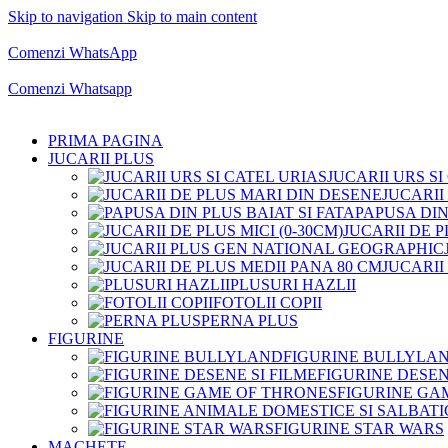
Skip to navigation
Skip to main content
Comenzi telefonice:
0769.711.774
Luni - Vineri: 10:00 - 19:00
Comenzi WhatsApp
Comenzi telefonice:
0769.711.774
Luni - Vineri: 10:00 - 19:00
Comenzi Whatsapp
PRIMA PAGINA
JUCARII PLUS
JUCARII URS SI
JUCARII
PAPUSA DIN
JUCARII DE P
JUCARII
PLUSURI HAZLII
FOTOLII COPII
PERNA PLUS
FIGURINE
FIGURINE BULLYLA
FIGURINE DESEN
FIGURINE GA
FIGURINE STAR WARS
MACHETE