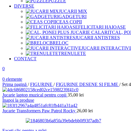
PUZZLE
DIVERSE
JUCARII MIX
GADGETURI
CEAS COPII
FELICITARI HAIOASE
CAL, PO
JUCARII ANTISTRES
BRELOC
JUCARII INTERACTIV
TRENULETE
CONTACT
0
0
elemente
Prima pagină
/
FIGURINE
/
FIGURINE DESENE SI FILME
/
Set 4
Jucarie laptop muzical pentru copii
35,00
lei
Înapoi la produse
Jucarie Transformers Paw Patrol Rocky
26,00
lei
Faceți clic pentru a mări