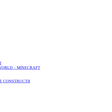
T
WORLD – MINECRAFT
E CONSTRUCTII