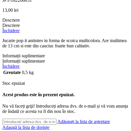
JPT-182266651
13,00
lei
Descriere
Descriere
Închidere
Jucarie pop it antistres in forma de scoica multicolora. Are inaltimea
de 13 cm si este din cauciuc foarte bun calitativ.
Informații suplimentare
Informații suplimentare
Închidere
Greutate
0,5 kg
Stoc epuizat
Acest produs este în prezent epuizat.
Nu vă faceți griji! Introduceți adresa dvs. de e-mail și vă vom anunța
de îndată ce acesta va fi din nou în stoc.
Adăugați la lista de așteptare
Adaugă la lista de dorințe