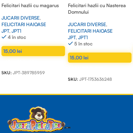
Felicitari hazlii cu magarus
Felicitari hazlii cu Nasterea
Domnului
JUCARII DIVERSE
,
FELICITARI HAIOASE
JUCARII DIVERSE
,
JPT
,
JPT1
FELICITARI HAIOASE
4 în stoc
JPT
,
JPT1
5 în stoc
15,00
lei
15,00
lei
ADAUGĂ ÎN COȘ
ADAUGĂ ÎN COȘ
SKU:
JPT-389785959
SKU:
JPT-1753636248
Read more