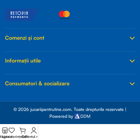
Comenzi și cont
Informații utile
Consumatori & socializare
© 2026 jucariipentrutine.com. Toate drepturile rezervate |
DDM
Powered by
Magazin
Lista dorințelor
Cart
Contul meu