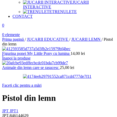
JUCARII
INTERACTIVE
TRENULETE
CONTACT
0
0
elemente
Prima pagină
/
JUCARII EDUCATIVE
/
JUCARII LEMN
/
Pistol
din lemn
Figurina ponei My Little Pony cu lumina
14,00
lei
Înapoi la produse
Animale din lemn care se rasucesc
25,00
lei
Faceți clic pentru a mări
Pistol din lemn
JPT
JPT1
JPT-846144629