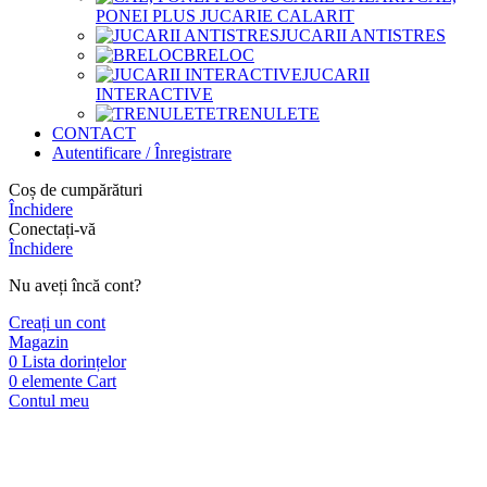
PONEI PLUS JUCARIE CALARIT
JUCARII ANTISTRES
BRELOC
JUCARII
INTERACTIVE
TRENULETE
CONTACT
Autentificare / Înregistrare
Coș de cumpărături
Închidere
Conectați-vă
Închidere
Nu aveți încă cont?
Creați un cont
Magazin
0
Lista dorințelor
0
elemente
Cart
Contul meu