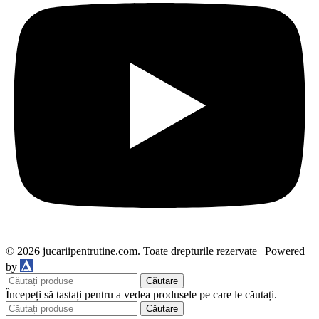
© 2026 jucariipentrutine.com. Toate drepturile rezervate | Powered
DDM
by
Căutare
Începeți să tastați pentru a vedea produsele pe care le căutați.
Căutare