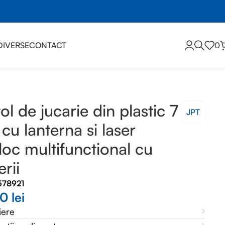
DIVERSE
CONTACT
0
l cu baterii
tol de jucarie din plastic 7
JPT
cu lanterna si laser
loc multifunctional cu
erii
578921
00
lei
iere