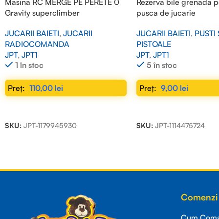
Masina RC MERGE PE PERETE 0
Rezerva bile grenada p
Gravity superclimber
pusca de jucarie
JUCARII BAIETI
,
JUCARII
JUCARII BAIETI
,
PUSTI 
RADIOCOMANDA
PISTOALE
JPT
,
JPT1
JPT
,
JPT1
1 în stoc
5 în stoc
110,00
lei
9,00
lei
ADAUGĂ ÎN COȘ
ADAUGĂ ÎN COȘ
SKU:
JPT-1179945930
SKU:
JPT-1114475724
Read more
Comenzi 
Cum Coman