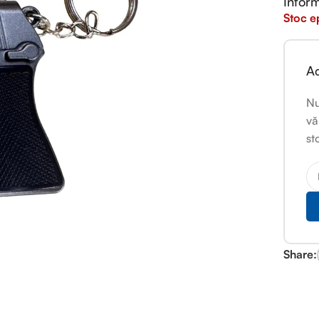
Inform
Stoc e
Ac
Nu
vă
st
Share: