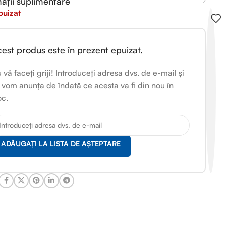
ații suplimentare
puizat
est produs este în prezent epuizat.
 vă faceți griji! Introduceți adresa dvs. de e-mail și
 vom anunța de îndată ce acesta va fi din nou în
oc.
ADĂUGAȚI LA LISTA DE AȘTEPTARE