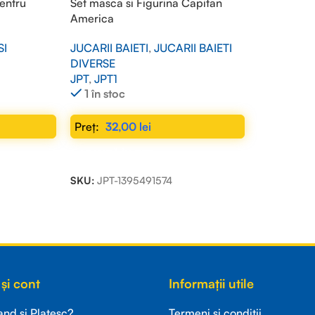
entru
Set masca si Figurina Capitan
America
SI
JUCARII BAIETI
,
JUCARII BAIETI
DIVERSE
JPT
,
JPT1
1 în stoc
32,00
lei
ADAUGĂ ÎN COȘ
SKU:
JPT-1395491574
și cont
Informații utile
d si Platesc?
Termeni si conditii