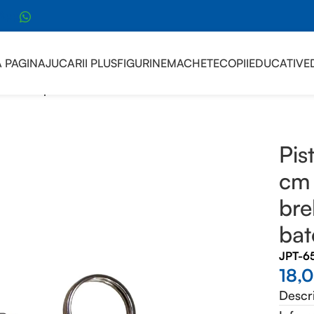
sApp
 PAGINA
JUCARII PLUS
FIGURINE
MACHETE
COPII
EDUCATIVE
carie din plastic 7 cm cu lanterna si laser breloc multifunctiona
Pis
cm 
bre
bat
JPT-6
18,
Descr