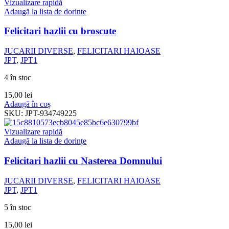
Vizualizare rapidă
Adaugă la lista de dorințe
Felicitari hazlii cu broscute
JUCARII DIVERSE
,
FELICITARI HAIOASE
JPT
,
JPT1
4 în stoc
15,00
lei
Adaugă în coș
SKU:
JPT-934749225
Vizualizare rapidă
Adaugă la lista de dorințe
Felicitari hazlii cu Nasterea Domnului
JUCARII DIVERSE
,
FELICITARI HAIOASE
JPT
,
JPT1
5 în stoc
15,00
lei