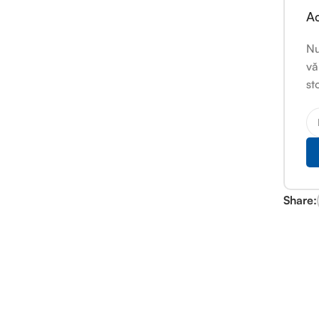
Ac
Nu
vă
st
Share: