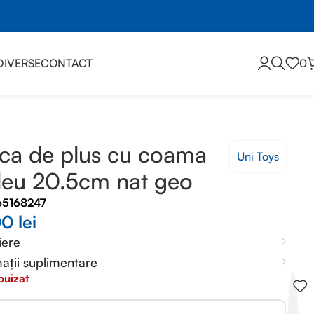
DIVERSE
CONTACT
0
ica de plus cu coama
Uni Toys
leu 20.5cm nat geo
65168247
00
lei
iere
ații suplimentare
puizat