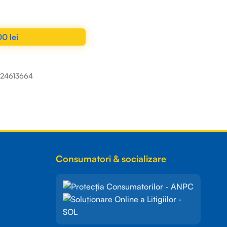
00
lei
N COȘ
224613664
Consumatori & socializare