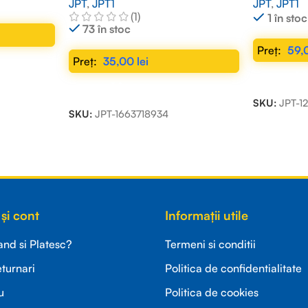
JPT
,
JPT1
JPT
,
JPT1
(1)
1 în stoc
73 în stoc
59,
35,00
lei
ADAUGĂ Î
ADAUGĂ ÎN COȘ
SKU:
JPT-1
SKU:
JPT-1663718934
și cont
Informații utile
d si Platesc?
Termeni si conditii
eturnari
Politica de confidentialitate
u
Politica de cookies