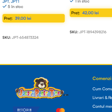
1 în stoc
JPT
,
JPT1
5 în stoc
42,00
lei
39,00
lei
ADAUGĂ ÎN COȘ
ADAUGĂ ÎN COȘ
SKU:
JPT-1894398216
SKU:
JPT-654873324
Read more
Comenzi 
Cum Coman
Livrari & R
Contul me