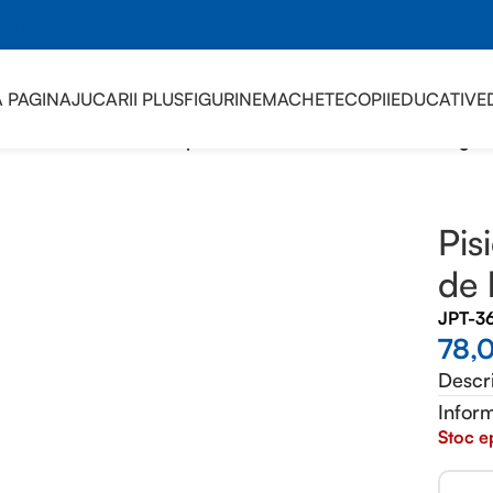
sApp
 PAGINA
JUCARII PLUS
FIGURINE
MACHETE
COPII
EDUCATIVE
 GEOGRAPHIC
/
Pisica de plus cu coama de leu 20.5cm nat geo
Pis
de 
JPT-3
78,
Descr
Inform
Stoc e