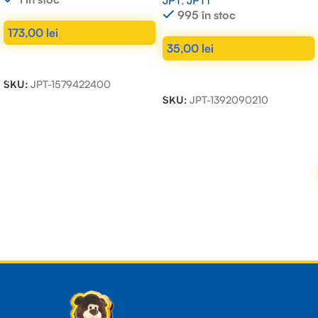
JPT
,
JPT1
995 în stoc
173,00
lei
35,00
lei
ADAUGĂ ÎN COȘ
ADAUGĂ ÎN COȘ
SKU:
JPT-1579422400
SKU:
JPT-1392090210
Read more