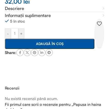
32,00
lei
Descriere
Informații suplimentare
5 în stoc
-
+
ADAUGĂ ÎN COȘ
Share:
Recenzii
Nu există recenzii până acum.
Fii primul care scrii o recenzie pentru „Papusa in haina