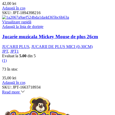
42,00
lei
Adaugă în coș
SKU:
JPT-1894398216
Vizualizare rapidă
Adaugă la lista de dorințe
Jucarie muzicala Mickey Mouse de plus 26cm
JUCARII PLUS
,
JUCARII DE PLUS MICI (0-30CM)
JPT
,
JPT1
Evaluat la
5.00
din 5
(1)
73 în stoc
35,00
lei
Adaugă în coș
SKU:
JPT-1663718934
Read more