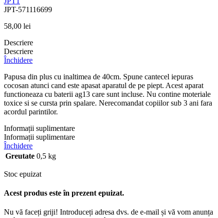
JPT1
JPT-571116699
58,00
lei
Descriere
Descriere
Închidere
Papusa din plus cu inaltimea de 40cm. Spune cantecel iepuras
cocosan atunci cand este apasat aparatul de pe piept. Acest aparat
functioneaza cu baterii ag13 care sunt incluse. Nu contine moteriale
toxice si se cursta prin spalare. Nerecomandat copiilor sub 3 ani fara
acordul parintilor.
Informații suplimentare
Informații suplimentare
Închidere
Greutate
0,5 kg
Stoc epuizat
Acest produs este în prezent epuizat.
Nu vă faceți griji! Introduceți adresa dvs. de e-mail și vă vom anunța