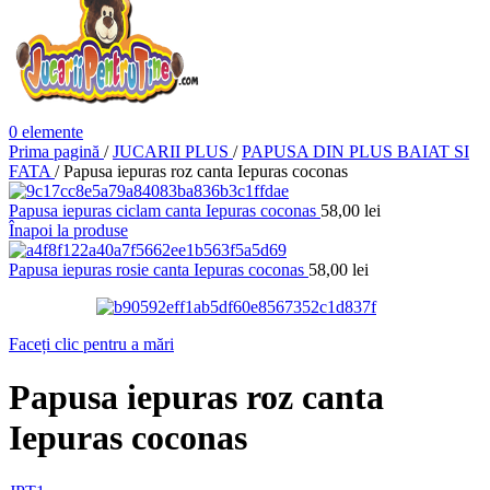
0
elemente
Prima pagină
/
JUCARII PLUS
/
PAPUSA DIN PLUS BAIAT SI
FATA
/
Papusa iepuras roz canta Iepuras coconas
Papusa iepuras ciclam canta Iepuras coconas
58,00
lei
Înapoi la produse
Papusa iepuras rosie canta Iepuras coconas
58,00
lei
Faceți clic pentru a mări
Papusa iepuras roz canta
Iepuras coconas