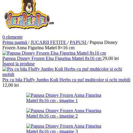
0
elemente
Prima pagină
/
JUCARII FETITE
/
PAPUSI
/
Papusa Disney
Frozen Anna Figurina Mattel 8×16 cm
Papusa Disney Frozen Elsa Figurina Mattel 8x16 cm
29,00
lei
Înapoi la produse
Pix cu bila Fluffy Jumbo Kuli Herbs cu puf multicolor si ochi mobili
12,00
lei