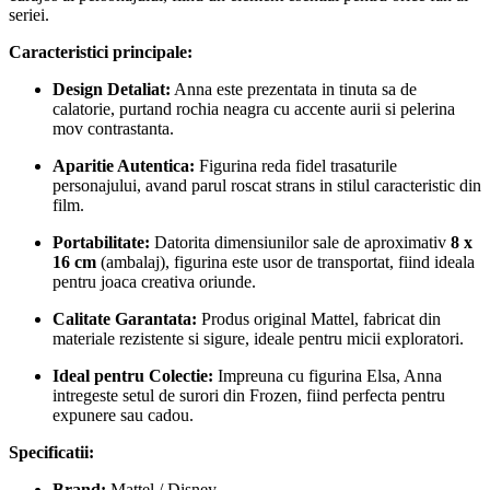
seriei.
Caracteristici principale:
Design Detaliat:
Anna este prezentata in tinuta sa de
calatorie, purtand rochia neagra cu accente aurii si pelerina
mov contrastanta.
Aparitie Autentica:
Figurina reda fidel trasaturile
personajului, avand parul roscat strans in stilul caracteristic din
film.
Portabilitate:
Datorita dimensiunilor sale de aproximativ
8 x
16 cm
(ambalaj), figurina este usor de transportat, fiind ideala
pentru joaca creativa oriunde.
Calitate Garantata:
Produs original Mattel, fabricat din
materiale rezistente si sigure, ideale pentru micii exploratori.
Ideal pentru Colectie:
Impreuna cu figurina Elsa, Anna
intregeste setul de surori din Frozen, fiind perfecta pentru
expunere sau cadou.
Specificatii:
Brand:
Mattel / Disney.