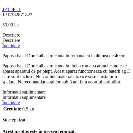
JPT
JPT1
JPT-382871822
59,00
lei
Descriere
Descriere
Închidere
Papusa baiat Dorel albastru canta in romana cu inaltimea de 40cm.
Papusa baiat Dorel albastru canta in limba romana atunci cand este
apasat aparatul de pe piept. Acest aparat functioneaza cu baterii ag13
care sunt incluse. Nu contine materiale toxice si se cursta prin
spalare. Nerecomandat copiilor sub 3 ani fara acordul parintilor.
Informații suplimentare
Informații suplimentare
Închidere
Greutate
0,5 kg
Stoc epuizat
Acest produs este în prezent epuizat.