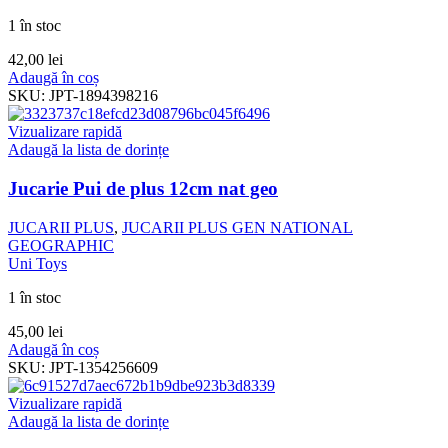
1 în stoc
42,00
lei
Adaugă în coș
SKU:
JPT-1894398216
Vizualizare rapidă
Adaugă la lista de dorințe
Jucarie Pui de plus 12cm nat geo
JUCARII PLUS
,
JUCARII PLUS GEN NATIONAL
GEOGRAPHIC
Uni Toys
1 în stoc
45,00
lei
Adaugă în coș
SKU:
JPT-1354256609
Vizualizare rapidă
Adaugă la lista de dorințe