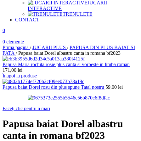
JUCARII
INTERACTIVE
TRENULETE
CONTACT
0
0
elemente
Prima pagină
/
JUCARII PLUS
/
PAPUSA DIN PLUS BAIAT SI
FATA
/
Papusa baiat Dorel albastru canta in romana bf2023
Papusa Maria rochita rosie plus canta si vorbeste in limba roman
171,00
lei
Înapoi la produse
Papusa baiat Dorel rosu din plus spune Tatal nostru
59,00
lei
Faceți clic pentru a mări
Papusa baiat Dorel albastru
canta in romana bf2023