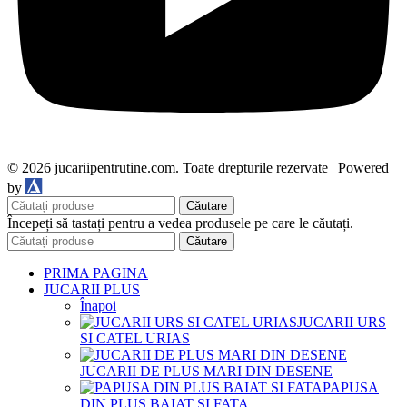
© 2026 jucariipentrutine.com. Toate drepturile rezervate | Powered
DDM
by
Căutare
Începeți să tastați pentru a vedea produsele pe care le căutați.
Căutare
PRIMA PAGINA
JUCARII PLUS
Înapoi
JUCARII URS
SI CATEL URIAS
JUCARII DE PLUS MARI DIN DESENE
PAPUSA
DIN PLUS BAIAT SI FATA