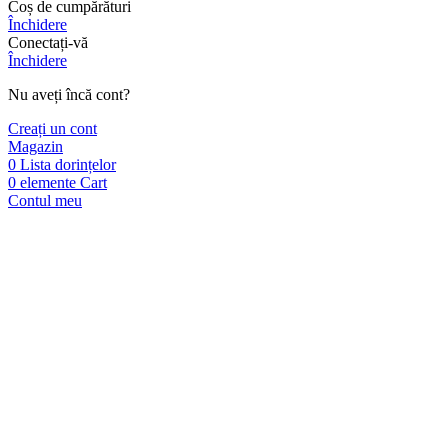
Coș de cumpărături
Închidere
Conectați-vă
Închidere
Nu aveți încă cont?
Creați un cont
Magazin
0
Lista dorințelor
0
elemente
Cart
Contul meu