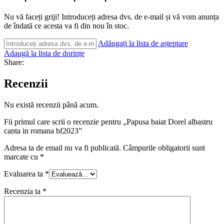
Nu vă faceți griji! Introduceți adresa dvs. de e-mail și vă vom anunța
de îndată ce acesta va fi din nou în stoc.
Adăugați la lista de așteptare
Adaugă la lista de dorințe
Share:
Recenzii
Nu există recenzii până acum.
Fii primul care scrii o recenzie pentru „Papusa baiat Dorel albastru
canta in romana bf2023”
Adresa ta de email nu va fi publicată.
Câmpurile obligatorii sunt
marcate cu
*
Evaluarea ta
*
Recenzia ta
*