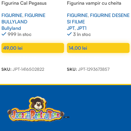
Figurina Cal Pegasus
Figurina vampir cu cheita
FIGURINE
,
FIGURINE
FIGURINE
,
FIGURINE DESENE
BULLYLAND
SI FILME
Bullyland
JPT
,
JPT1
999 în stoc
3 în stoc
49,00
lei
14,00
lei
ADAUGĂ ÎN COȘ
ADAUGĂ ÎN COȘ
SKU:
JPT-1416502822
SKU:
JPT-1293673857
Read more