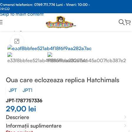
Comenzi
Comenzi telefonice:
0769.711.774
Luni - Vineri: 10:00 -
Skip to navigation
19:00
Whatsapp
Skip to main content
Prima pagină
/
FIGURINE
Faceți clic pentru a mări
Oua care eclozeaza replica Hatchimals
JPT
JPT1
JPT-1787757336
29,00
lei
Descriere
Informații suplimentare