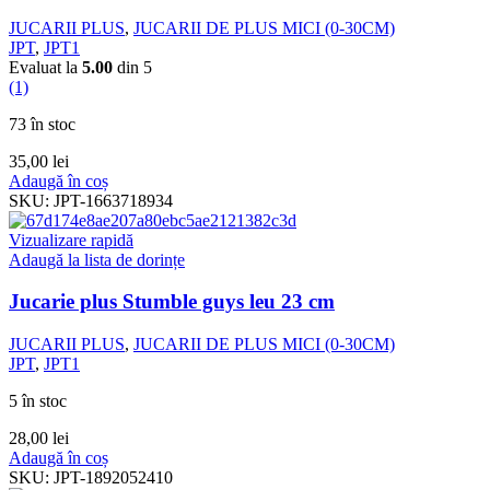
JUCARII PLUS
,
JUCARII DE PLUS MICI (0-30CM)
JPT
,
JPT1
Evaluat la
5.00
din 5
(1)
73 în stoc
35,00
lei
Adaugă în coș
SKU:
JPT-1663718934
Vizualizare rapidă
Adaugă la lista de dorințe
Jucarie plus Stumble guys leu 23 cm
JUCARII PLUS
,
JUCARII DE PLUS MICI (0-30CM)
JPT
,
JPT1
5 în stoc
28,00
lei
Adaugă în coș
SKU:
JPT-1892052410