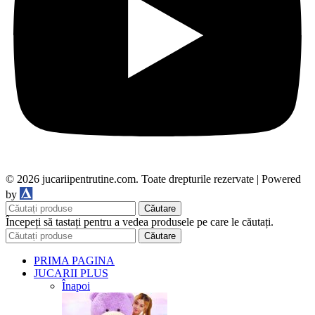
© 2026 jucariipentrutine.com. Toate drepturile rezervate | Powered
DDM
by
Căutare
Începeți să tastați pentru a vedea produsele pe care le căutați.
Căutare
PRIMA PAGINA
JUCARII PLUS
Înapoi