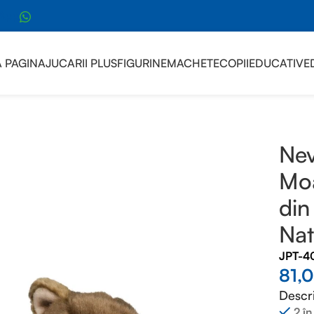
sApp
 PAGINA
JUCARII PLUS
FIGURINE
MACHETE
COPII
EDUCATIVE
 GEOGRAPHIC
/
Nevastuica Jder din Plus Moale Jucarie Senzori
Nev
Moa
din
Na
JPT-4
81,
Descr
2 în