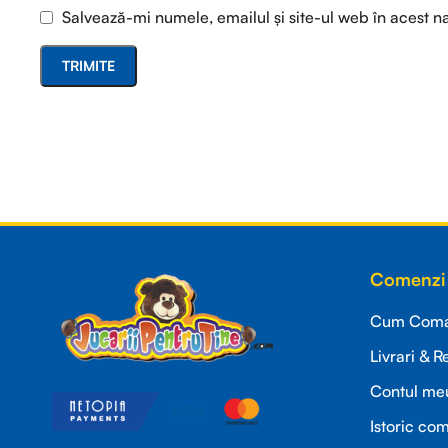
Salvează-mi numele, emailul și site-ul web în acest n
Read more
Comenzi 
Cum Coman
Livrari & R
Contul me
Istoric co