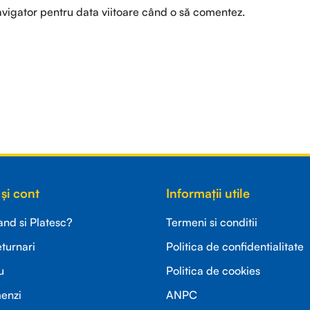
avigator pentru data viitoare când o să comentez.
și cont
Informații utile
d si Platesc?
Termeni si conditii
eturnari
Politica de confidentialitate
u
Politica de cookies
menzi
ANPC