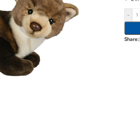
-
Share: