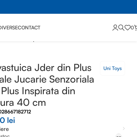
DIVERSE
CONTACT
0
ala din Plus Inspirata din Natura 40 cm
astuica Jder din Plus
Uni Toys
le Jucarie Senzoriala
 Plus Inspirata din
tura 40 cm
028667182712
00
lei
iere
 stoc