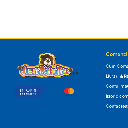
Read more
Comenzi 
Cum Coman
Livrari & R
Contul me
Istoric co
Contactea