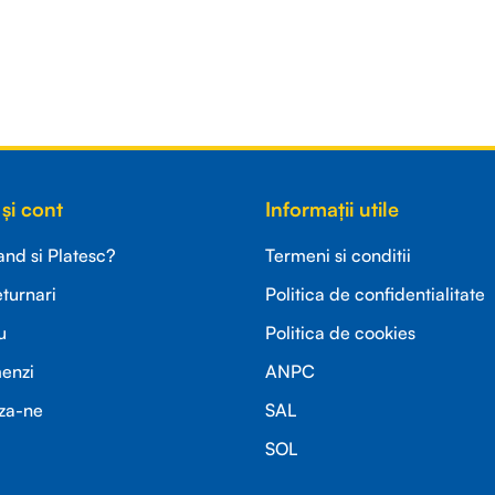
și cont
Informații utile
d si Platesc?
Termeni si conditii
eturnari
Politica de confidentialitate
u
Politica de cookies
menzi
ANPC
za-ne
SAL
SOL