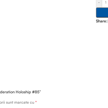
-
Share:
Federation Holoship #85”
orii sunt marcate cu
*