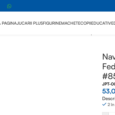
sApp
 PAGINA
JUCARII PLUS
FIGURINE
MACHETE
COPII
EDUCATIVE
- STAR WARS
/
Nava Star Trek Federation Holoship #85
Nav
Fed
#8
JPT-0
53,
Descr
2 în