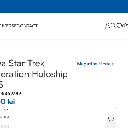
DIVERSE
CONTACT
0
a Star Trek
Magazine Models
eration Holoship
5
05462389
00
lei
iere
 stoc