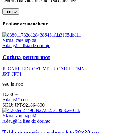
pentru data viitoare când o să comentez.
Produse asemanatoare
Vizualizare rapidă
Adaugă la lista de dorințe
Cutiuta pentru mot
JUCARII EDUCATIVE
,
JUCARII LEMN
JPT
,
JPT1
998 în stoc
16,00
lei
Adaugă în coș
SKU:
JPT-921864890
Vizualizare rapidă
Adaugă la lista de dorințe
Tabla magnetica cu doua fete 28×20 cm