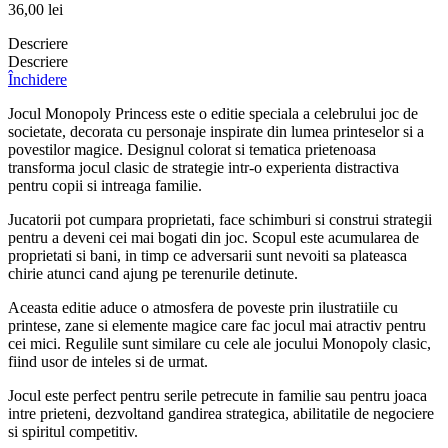
36,00
lei
Descriere
Descriere
Închidere
Jocul Monopoly Princess este o editie speciala a celebrului joc de
societate, decorata cu personaje inspirate din lumea printeselor si a
povestilor magice. Designul colorat si tematica prietenoasa
transforma jocul clasic de strategie intr-o experienta distractiva
pentru copii si intreaga familie.
Jucatorii pot cumpara proprietati, face schimburi si construi strategii
pentru a deveni cei mai bogati din joc. Scopul este acumularea de
proprietati si bani, in timp ce adversarii sunt nevoiti sa plateasca
chirie atunci cand ajung pe terenurile detinute.
Aceasta editie aduce o atmosfera de poveste prin ilustratiile cu
printese, zane si elemente magice care fac jocul mai atractiv pentru
cei mici. Regulile sunt similare cu cele ale jocului Monopoly clasic,
fiind usor de inteles si de urmat.
Jocul este perfect pentru serile petrecute in familie sau pentru joaca
intre prieteni, dezvoltand gandirea strategica, abilitatile de negociere
si spiritul competitiv.