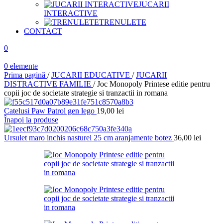
JUCARII
INTERACTIVE
TRENULETE
CONTACT
0
0
elemente
Prima pagină
/
JUCARII EDUCATIVE
/
JUCARII
DISTRACTIVE FAMILIE
/
Joc Monopoly Printese editie pentru
copii joc de societate strategie si tranzactii in romana
Catelusi Paw Patrol gen lego
19,00
lei
Înapoi la produse
Ursulet maro inchis nasturel 25 cm aranjamente botez
36,00
lei