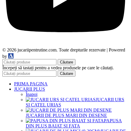
© 2026 jucariipentrutine.com. Toate drepturile rezervate | Powered
DDM
by
Căutare
Începeți să tastați pentru a vedea produsele pe care le căutați.
Căutare
PRIMA PAGINA
JUCARII PLUS
Înapoi
JUCARII URS
SI CATEL URIAS
JUCARII DE PLUS MARI DIN DESENE
PAPUSA
DIN PLUS BAIAT SI FATA