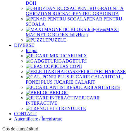
DOH
GHIOZDAN RUCSAC PENTRU GRADINITA
PENAR PENTRU
SCOALA
MAXI
MAGNETIC BLOKS JollyHeap
PUZZLE
DIVERSE
Înapoi
JUCARII MIX
GADGETURI
CEAS COPII
FELICITARI HAIOASE
CAL,
PONEI PLUS JUCARIE CALARIT
JUCARII ANTISTRES
BRELOC
JUCARII
INTERACTIVE
TRENULETE
CONTACT
Autentificare / Înregistrare
Coș de cumpărături