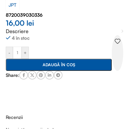
JPT
8720039030336
16,00
lei
Descriere
4 în stoc
-
+
ADAUGĂ ÎN COȘ
Share:
Recenzii