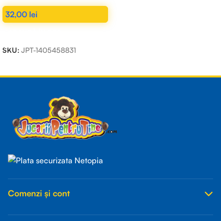
32,00
lei
ADAUGĂ ÎN COȘ
SKU:
JPT-1405458831
Read more
Comenzi și cont