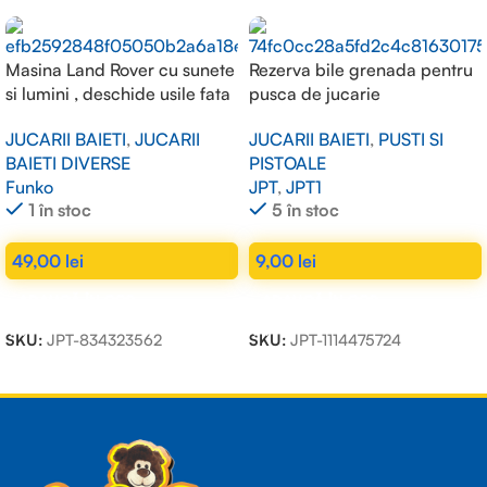
Masina Land Rover cu sunete
Rezerva bile grenada pentru
si lumini , deschide usile fata
pusca de jucarie
JUCARII BAIETI
,
JUCARII
JUCARII BAIETI
,
PUSTI SI
BAIETI DIVERSE
PISTOALE
Funko
JPT
,
JPT1
1 în stoc
5 în stoc
49,00
lei
9,00
lei
ADAUGĂ ÎN COȘ
ADAUGĂ ÎN COȘ
SKU:
JPT-834323562
SKU:
JPT-1114475724
Read more