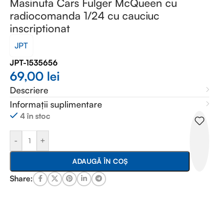
Masinuta Cars Fulger McQueen cu
radiocomanda 1/24 cu cauciuc
inscriptionat
JPT
JPT-1535656
69,00
lei
Descriere
Informații suplimentare
4 în stoc
-
+
ADAUGĂ ÎN COȘ
Share: