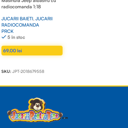
Masinuta Jeep albastru cu
radiocomanda 1:18
JUCARII BAIETI
,
JUCARII
RADIOCOMANDA
PRCK
5 în stoc
69,00
lei
ADAUGĂ ÎN COȘ
SKU:
JPT-2018679558
Read more