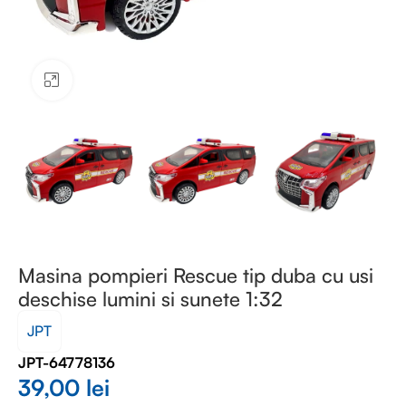
Faceți clic pentru a mări
Masina pompieri Rescue tip duba cu usi
deschise lumini si sunete 1:32
JPT
JPT-64778136
39,00
lei