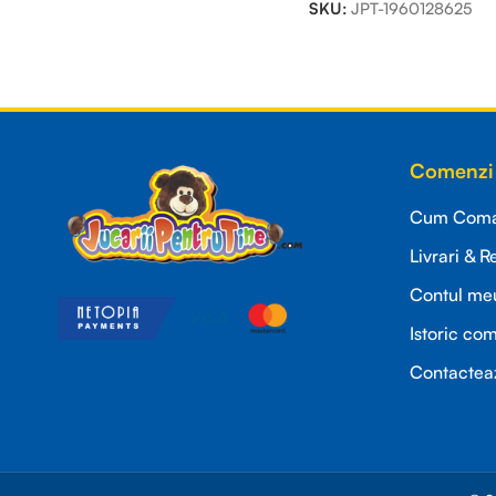
SKU:
JPT-1960128625
Read more
Comenzi 
Cum Coman
Livrari & R
Contul me
Istoric co
Contactea