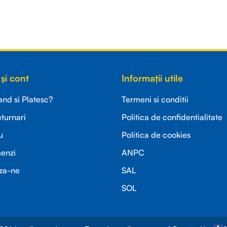
și cont
Informații utile
d si Platesc?
Termeni si conditii
eturnari
Politica de confidentialitate
u
Politica de cookies
menzi
ANPC
za-ne
SAL
SOL