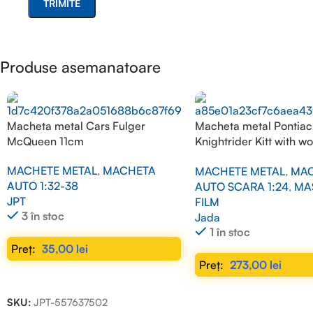
Produse asemanatoare
Macheta metal Cars Fulger
Macheta metal Pontiac 
McQueen 11cm
Knightrider Kitt with w
lights on the front hood
MACHETE METAL
,
MACHETA
MACHETE METAL
,
MAC
1/24
AUTO 1:32-38
AUTO SCARA 1:24
,
MAS
JPT
FILM
3 în stoc
Jada
1 în stoc
35,00
lei
273,00
lei
ADAUGĂ ÎN COȘ
ADAUGĂ ÎN COȘ
SKU:
JPT-557637502