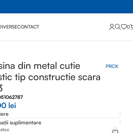
DIVERSE
CONTACT
0
ina din metal cutie
PRCK
stic tip constructie scara
3
051062787
00
lei
iere
ații suplimentare
 stoc