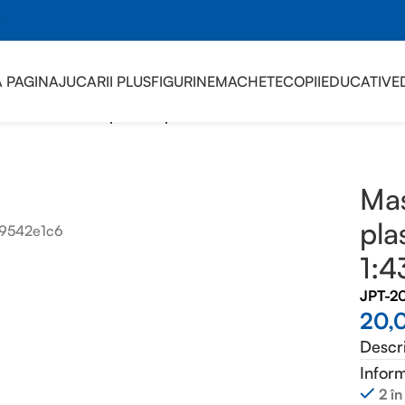
sApp
 PAGINA
JUCARII PLUS
FIGURINE
MACHETE
COPII
EDUCATIVE
 din metal cutie plastic tip constructie scara 1:43
Mas
pla
1:4
JPT-2
20,
Descr
Inform
2 în