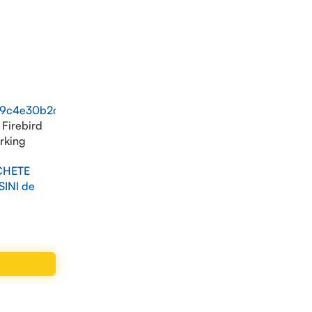
Firebird
orking
, black
HETE
INI de