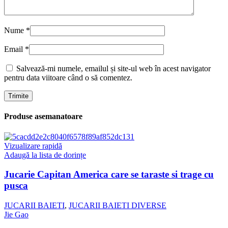
Nume
*
Email
*
Salvează-mi numele, emailul și site-ul web în acest navigator
pentru data viitoare când o să comentez.
Produse asemanatoare
Vizualizare rapidă
Adaugă la lista de dorințe
Jucarie Capitan America care se taraste si trage cu
pusca
JUCARII BAIETI
,
JUCARII BAIETI DIVERSE
Jie Gao