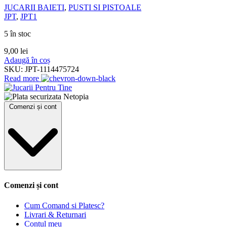
JUCARII BAIETI
,
PUSTI SI PISTOALE
JPT
,
JPT1
5 în stoc
9,00
lei
Adaugă în coș
SKU:
JPT-1114475724
Read more
Comenzi și cont
Comenzi și cont
Cum Comand si Platesc?
Livrari & Returnari
Contul meu