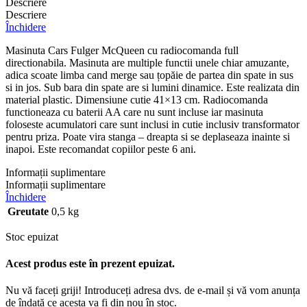
Descriere
Descriere
Închidere
Masinuta Cars Fulger McQueen cu radiocomanda full
directionabila. Masinuta are multiple functii unele chiar amuzante,
adica scoate limba cand merge sau țopăie de partea din spate in sus
si in jos. Sub bara din spate are si lumini dinamice. Este realizata din
material plastic. Dimensiune cutie 41×13 cm. Radiocomanda
functioneaza cu baterii AA care nu sunt incluse iar masinuta
foloseste acumulatori care sunt inclusi in cutie inclusiv transformator
pentru priza. Poate vira stanga – dreapta si se deplaseaza inainte si
inapoi. Este recomandat copiilor peste 6 ani.
Informații suplimentare
Informații suplimentare
Închidere
Greutate
0,5 kg
Stoc epuizat
Acest produs este în prezent epuizat.
Nu vă faceți griji! Introduceți adresa dvs. de e-mail și vă vom anunța
de îndată ce acesta va fi din nou în stoc.