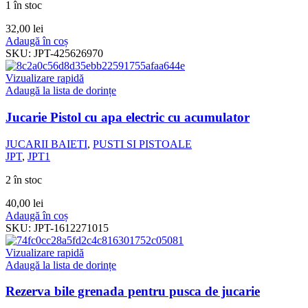
1 în stoc
32,00
lei
Adaugă în coș
SKU:
JPT-425626970
Vizualizare rapidă
Adaugă la lista de dorințe
Jucarie Pistol cu apa electric cu acumulator
JUCARII BAIETI
,
PUSTI SI PISTOALE
JPT
,
JPT1
2 în stoc
40,00
lei
Adaugă în coș
SKU:
JPT-1612271015
Vizualizare rapidă
Adaugă la lista de dorințe
Rezerva bile grenada pentru pusca de jucarie