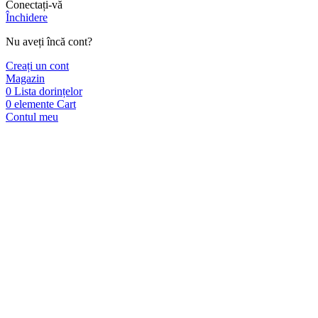
Conectați-vă
Închidere
Nu aveți încă cont?
Creați un cont
Magazin
0
Lista dorințelor
0
elemente
Cart
Contul meu