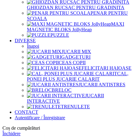
GHIOZDAN RUCSAC PENTRU GRADINITA
PENAR PENTRU
SCOALA
MAXI
MAGNETIC BLOKS JollyHeap
PUZZLE
DIVERSE
Înapoi
JUCARII MIX
GADGETURI
CEAS COPII
FELICITARI HAIOASE
CAL,
PONEI PLUS JUCARIE CALARIT
JUCARII ANTISTRES
BRELOC
JUCARII
INTERACTIVE
TRENULETE
CONTACT
Autentificare / Înregistrare
Coș de cumpărături
Închidere