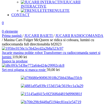
JUCARII
INTERACTIVE
TRENULETE
CONTACT
0
0
elemente
Prima pagină
/
JUCARII BAIETI
/
JUCARII RADIOCOMANDA
/
Masina Cars Fulger McQueen se ridica si coboara, lumini cu
radiocomanda full directionabila bf2023
Jucarie masina politie robot Transformer cu radiocomanda sunet si
lumini
119,00
lei
Înapoi la produse
Set eroi pijama si masca rosie
59,00
lei