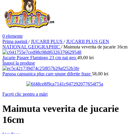
0
elemente
Prima pagină
/
JUCARII PLUS
/
JUCARII PLUS GEN
NATIONAL GEOGRAPHIC
/
Maimuta veverita de jucarie 16cm
Jucarie Pasare Flamingo 23 cm nat geo
49,00
lei
Înapoi la produse
Papusa capsunica plus care spune diferite fraze
58,00
lei
Faceți clic pentru a mări
Maimuta veverita de jucarie
16cm