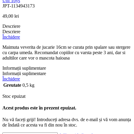
Uni Toys
JPT-1134943173
49,00
lei
Descriere
Descriere
Închidere
Maimuta veverita de jucarie 16cm se curata prin spalare sau stergere
cu carpa umeda. Recomandat copiilor cu varsta peste 3 ani, dar si
adultilor care vor o mascota haioasa
Informații suplimentare
Informații suplimentare
Închidere
Greutate
0,5 kg
Stoc epuizat
Acest produs este în prezent epuizat.
Nu vă faceți griji! Introduceți adresa dvs. de e-mail și vă vom anunța
de îndată ce acesta va fi din nou în stoc.