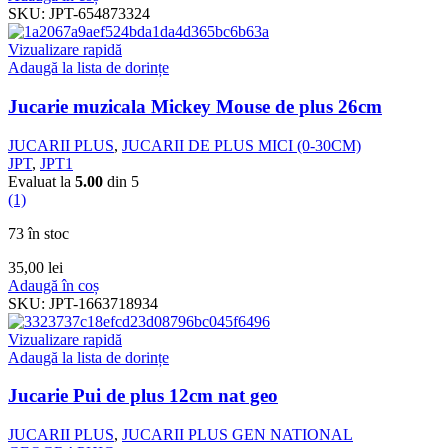
SKU:
JPT-654873324
Vizualizare rapidă
Adaugă la lista de dorințe
Jucarie muzicala Mickey Mouse de plus 26cm
JUCARII PLUS
,
JUCARII DE PLUS MICI (0-30CM)
JPT
,
JPT1
Evaluat la
5.00
din 5
(1)
73 în stoc
35,00
lei
Adaugă în coș
SKU:
JPT-1663718934
Vizualizare rapidă
Adaugă la lista de dorințe
Jucarie Pui de plus 12cm nat geo
JUCARII PLUS
,
JUCARII PLUS GEN NATIONAL