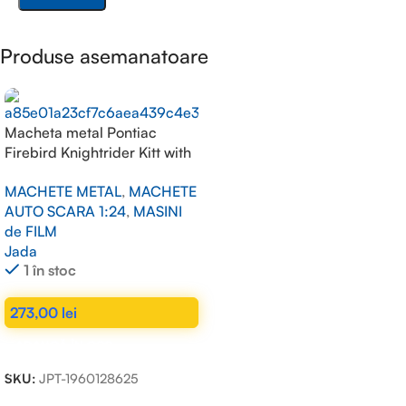
Produse asemanatoare
Macheta metal Pontiac
Firebird Knightrider Kitt with
working lights on the front
MACHETE METAL
,
MACHETE
hood, black 1/24
AUTO SCARA 1:24
,
MASINI
de FILM
Jada
1 în stoc
273,00
lei
ADAUGĂ ÎN COȘ
SKU:
JPT-1960128625