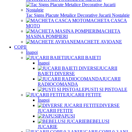
Tac Signs Placute Metalice Decorative Jucarii Nostalgie
MACHETA CASCA
MOTO
MACHETA
MASINA POMPIERI
MACHETE AVIOANE
COPII
Înapoi
JUCARII BAIETI
Înapoi
JUCARII
BAIETI DIVERSE
JUCARII
RADIOCOMANDA
PUSTI SI PISTOALE
JUCARII FETITE
Înapoi
DIVERSE
JUCARII FETITE
PAPUSI
BEBELUSI
JUCARIE
JUCARII COPII 0-3 ANI