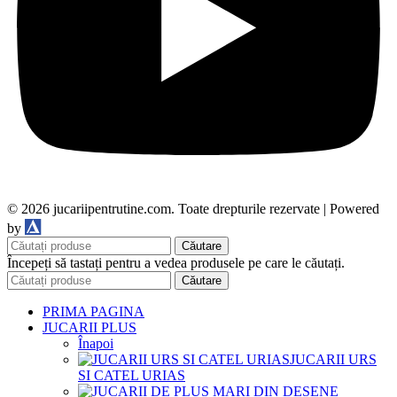
© 2026 jucariipentrutine.com. Toate drepturile rezervate | Powered
DDM
by
Căutare
Începeți să tastați pentru a vedea produsele pe care le căutați.
Căutare
PRIMA PAGINA
JUCARII PLUS
Înapoi
JUCARII URS
SI CATEL URIAS