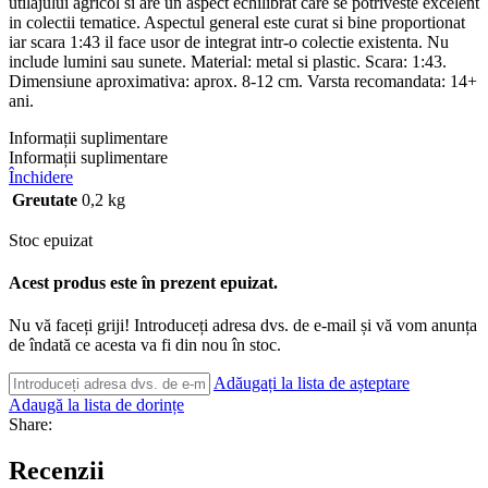
utilajului agricol si are un aspect echilibrat care se potriveste excelent
in colectii tematice. Aspectul general este curat si bine proportionat
iar scara 1:43 il face usor de integrat intr-o colectie existenta. Nu
include lumini sau sunete. Material: metal si plastic. Scara: 1:43.
Dimensiune aproximativa: aprox. 8-12 cm. Varsta recomandata: 14+
ani.
Informații suplimentare
Informații suplimentare
Închidere
Greutate
0,2 kg
Stoc epuizat
Acest produs este în prezent epuizat.
Nu vă faceți griji! Introduceți adresa dvs. de e-mail și vă vom anunța
de îndată ce acesta va fi din nou în stoc.
Adăugați la lista de așteptare
Adaugă la lista de dorințe
Share:
Recenzii