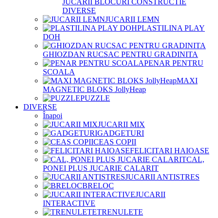
JUCARII BLOCURI CONSTRUCTIE
DIVERSE
JUCARII LEMN
PLASTILINA PLAY
DOH
GHIOZDAN RUCSAC PENTRU GRADINITA
PENAR PENTRU
SCOALA
MAXI
MAGNETIC BLOKS JollyHeap
PUZZLE
DIVERSE
Înapoi
JUCARII MIX
GADGETURI
CEAS COPII
FELICITARI HAIOASE
CAL,
PONEI PLUS JUCARIE CALARIT
JUCARII ANTISTRES
BRELOC
JUCARII
INTERACTIVE
TRENULETE