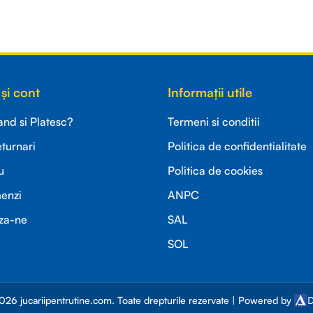
și cont
Informații utile
d si Platesc?
Termeni si conditii
eturnari
Politica de confidentialitate
u
Politica de cookies
menzi
ANPC
za-ne
SAL
SOL
026 jucariipentrutine.com. Toate drepturile rezervate | Powered by