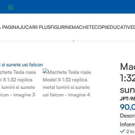
sApp
 PAGINA
JUCARII PLUS
FIGURINE
MACHETE
COPII
EDUCATIVE
cheta Tesla rosie Model X 1:32 replica metal lumini si sunete u
Mac
1:3
sun
JPT-9
90,
Descr
Inform
2 în