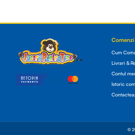
Read more
Comenzi 
Cum Coman
Livrari & R
Contul me
Istoric co
Contactea
© 2