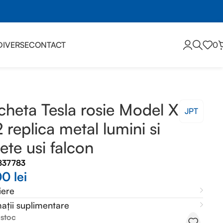
DIVERSE
CONTACT
0
si falcon
heta Tesla rosie Model X
JPT
2 replica metal lumini si
ete usi falcon
837783
00
lei
iere
ații suplimentare
 stoc