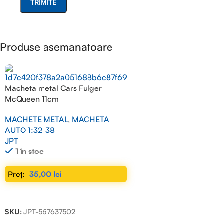
Produse asemanatoare
Macheta metal Cars Fulger
McQueen 11cm
MACHETE METAL
,
MACHETA
AUTO 1:32-38
JPT
1 în stoc
35,00
lei
ADAUGĂ ÎN COȘ
SKU:
JPT-557637502