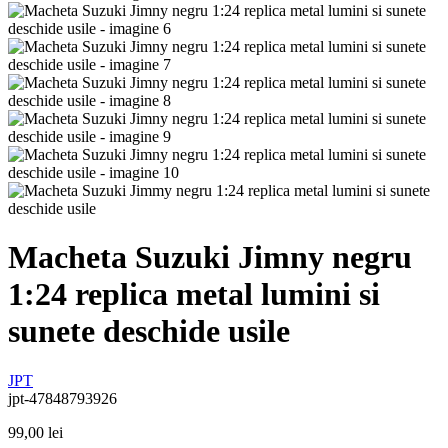
Macheta Suzuki Jimny negru
1:24 replica metal lumini si
sunete deschide usile
JPT
jpt-47848793926
99,00
lei