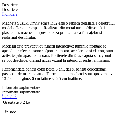
Descriere
Descriere
Închidere
Macheta Suzuki Jimny scara 1:32 este o replica detaliata a celebrului
model off-road compact. Realizata din metal turnat (die-cast) si
plastic dur, macheta impresioneaza prin calitatea finisajelor si
realismul designului.
Modelul este prevazut cu functii interactive: luminile frontale se
aprind, iar efectele sonore (pornire motor, acceleratie si claxon) sunt
activate prin apasarea usoara. Portierele din fata, capota si hayonul
se pot deschide, oferind acces vizual la interiorul realist al masinii.
Recomandata pentru copii peste 3 ani, dar si pentru colectionari
pasionati de machete auto. Dimensiunile machetei sunt aproximativ
13.5 cm lungime, 6 cm latime si 6.5 cm inaltime.
Informații suplimentare
Informații suplimentare
Închidere
Greutate
0,2 kg
1 în stoc