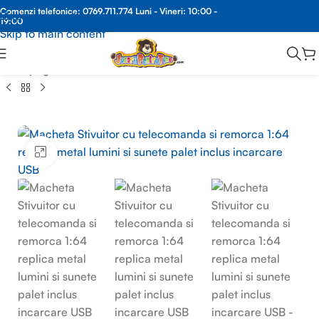
Comenzi
Comenzi telefonice:
0769.711.774
Luni - Vineri: 10:00 -
Skip to navigation
19:00
Whatsapp
Skip to main content
Prima pagină
/
MACHETE METAL
/
MACHETA AUTO SCARA 1:64
Faceți clic pentru a mări