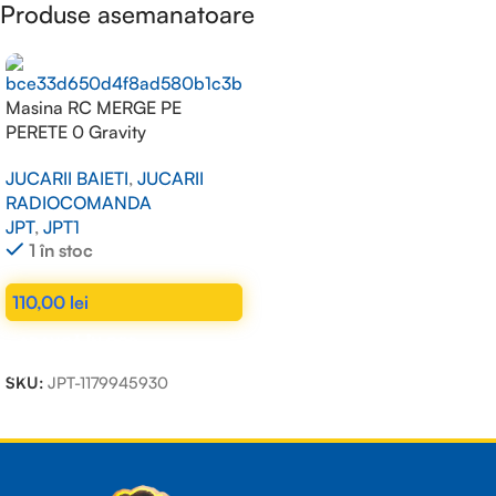
Produse asemanatoare
Masina RC MERGE PE
PERETE 0 Gravity
superclimber
JUCARII BAIETI
,
JUCARII
RADIOCOMANDA
JPT
,
JPT1
1 în stoc
110,00
lei
ADAUGĂ ÎN COȘ
SKU:
JPT-1179945930
Read more