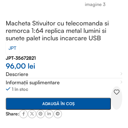
Macheta Stivuitor cu telecomanda si
remorca 1:64 replica metal lumini si
sunete palet inclus incarcare USB
JPT
JPT-35672821
96,00
lei
Descriere
Informații suplimentare
1 în stoc
ADAUGĂ ÎN COȘ
Share: