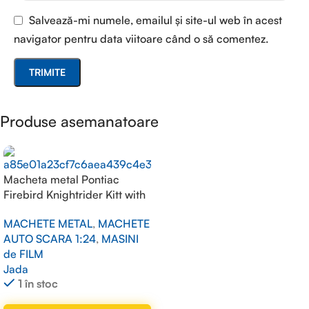
Salvează-mi numele, emailul și site-ul web în acest
navigator pentru data viitoare când o să comentez.
Produse asemanatoare
Macheta metal Pontiac
Firebird Knightrider Kitt with
working lights on the front
MACHETE METAL
,
MACHETE
hood, black 1/24
AUTO SCARA 1:24
,
MASINI
de FILM
Jada
1 în stoc