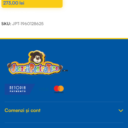
273,00
lei
ADAUGĂ ÎN COȘ
SKU:
JPT-1960128625
Read more
Comenzi și cont