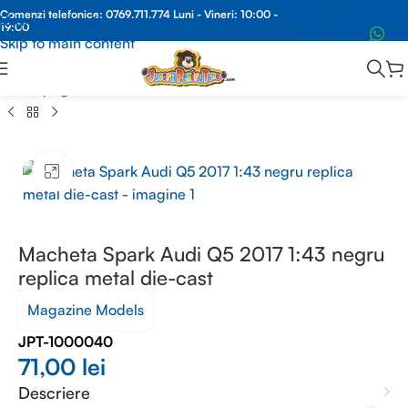
Comenzi
Comenzi telefonice:
0769.711.774
Luni - Vineri: 10:00 -
Skip to navigation
19:00
Whatsapp
Skip to main content
Prima pagină
/
MACHETE METAL
/
MACHETE AUTO 1:43
Faceți clic pentru a mări
Macheta Spark Audi Q5 2017 1:43 negru
replica metal die-cast
Magazine Models
JPT-1000040
71,00
lei
Descriere