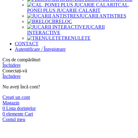
CAL,
PONEI PLUS JUCARIE CALARIT
JUCARII ANTISTRES
BRELOC
JUCARII
INTERACTIVE
TRENULETE
CONTACT
Autentificare / Înregistrare
Coș de cumpărături
Închidere
Conectați-vă
Închidere
Nu aveți încă cont?
Creați un cont
Magazin
0
Lista dorințelor
0
elemente
Cart
Contul meu