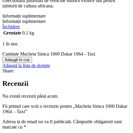
colectionarii pasionati de vehicule istorice exotice sau pentru
iubitorii de cultura africana.
Informații suplimentare
Informații suplimentare
Închidere
Greutate
0,1 kg
1 în stoc
Cantitate Macheta Simca 1000 Dakar 1964 - Taxi
Adaugă în coș
Adaugă la lista de dorințe
Share:
Recenzii
Nu există recenzii până acum.
Fii primul care scrii o recenzie pentru „Macheta Simca 1000 Dakar
1964 – Taxi”
Adresa ta de email nu va fi publicată.
Câmpurile obligatorii sunt
marcate cu
*