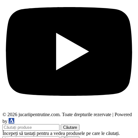
© 2026 jucariipentrutine.com. Toate drepturile rezervate | Powered
DDM
by
Căutare
Începeți să tastați pentru a vedea produsele pe care le căutați.