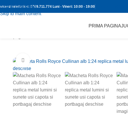
Skip to navigation
Comenzi What
omenzi telefonice:
0769.711.774
Luni - Vineri: 10:00 - 19:00
Skip to main content
PRIMA PAGINA
JU
Prima pagină
/
MACHETE METAL
/
MACHETE AUTO SCARA 1:
Faceți clic pentru a mări