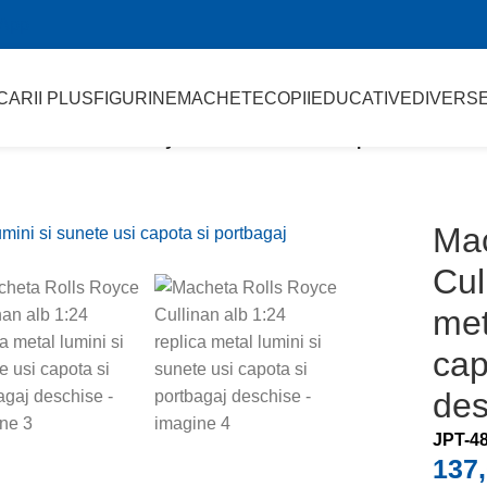
sApp
CARII PLUS
FIGURINE
MACHETE
COPII
EDUCATIVE
DIVERS
24
/
Macheta Rolls Royce Cullinan alb 1:24 replica metal lumi
Mac
Cul
met
cap
des
JPT-4
137