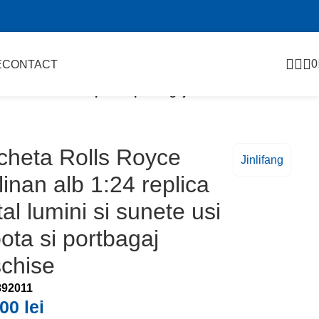
0
E
CONTACT
ni si sunete usi capota si portbagaj deschise
heta Rolls Royce
Jinlifang
linan alb 1:24 replica
al lumini si sunete usi
ota si portbagaj
chise
892011
,00
lei