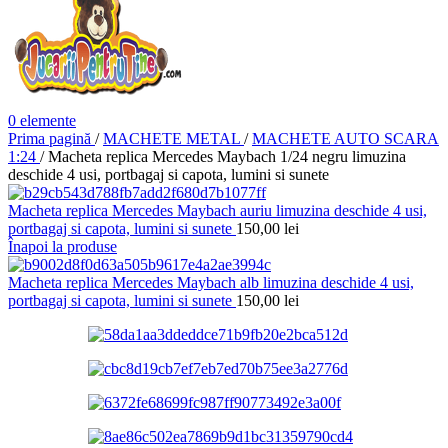
0
elemente
Prima pagină
/
MACHETE METAL
/
MACHETE AUTO SCARA
1:24
/
Macheta replica Mercedes Maybach 1/24 negru limuzina
deschide 4 usi, portbagaj si capota, lumini si sunete
Macheta replica Mercedes Maybach auriu limuzina deschide 4 usi,
portbagaj si capota, lumini si sunete
150,00
lei
Înapoi la produse
Macheta replica Mercedes Maybach alb limuzina deschide 4 usi,
portbagaj si capota, lumini si sunete
150,00
lei