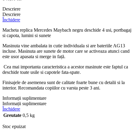
Descriere
Descriere
Închidere
Macheta replica Mercedes Maybach negru deschide 4 usi, portbagaj
si capota, lumini si sunete
Masinuta vine ambalata in cutie individuala si are bateriile AG13
incluse. Masinuta are sunete de motor care se activeaza atunci cand
este usor apasata si merge in față.
Cea mai importanta caracteristica a acestor masinute este faptul ca
deschide toate usile si capotele fata-spate.
Finisajele de asemenea sunt de calitate foarte bune cu detalii si la
interior. Recomandata copiilor cu varsta peste 3 ani.
Informații suplimentare
Informații suplimentare
Închidere
Greutate
0,5 kg
Stoc epuizat