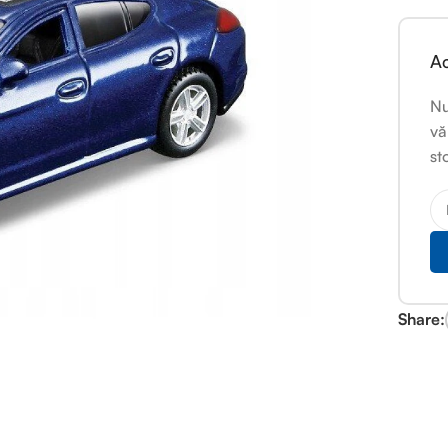
Ac
Nu
vă
st
Share: