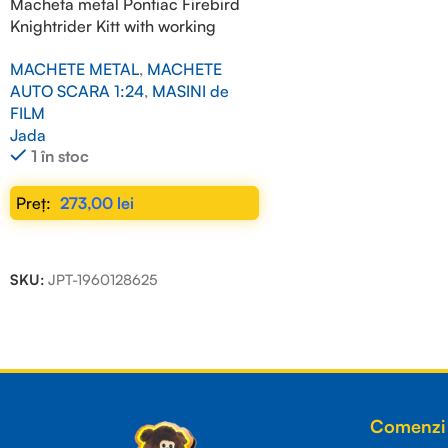
Macheta metal Pontiac Firebird
Knightrider Kitt with working
lights on the front hood, black
MACHETE METAL
,
MACHETE
1/24
AUTO SCARA 1:24
,
MASINI de
FILM
Jada
1 în stoc
273,00
lei
ADAUGĂ ÎN COȘ
SKU:
JPT-1960128625
Read more
Comenzi 