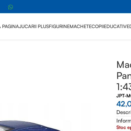
sApp
 PAGINA
JUCARII PLUS
FIGURINE
MACHETE
COPII
EDUCATIVE
a Porsche Panamera Turbo Pull Back 1:43 Maisto metal alba
Ma
Pan
1:4
JPT-
42,
Descr
Inform
Stoc e