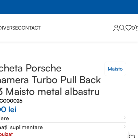
DIVERSE
CONTACT
0
stru
cheta Porsche
Maisto
amera Turbo Pull Back
3 Maisto metal albastru
MC000026
00
lei
iere
ații suplimentare
puizat