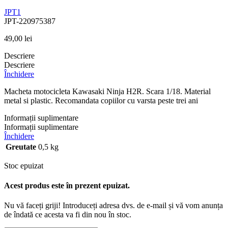
JPT1
JPT-220975387
49,00
lei
Descriere
Descriere
Închidere
Macheta motocicleta Kawasaki Ninja H2R. Scara 1/18. Material
metal si plastic. Recomandata copiilor cu varsta peste trei ani
Informații suplimentare
Informații suplimentare
Închidere
Greutate
0,5 kg
Stoc epuizat
Acest produs este în prezent epuizat.
Nu vă faceți griji! Introduceți adresa dvs. de e-mail și vă vom anunța
de îndată ce acesta va fi din nou în stoc.