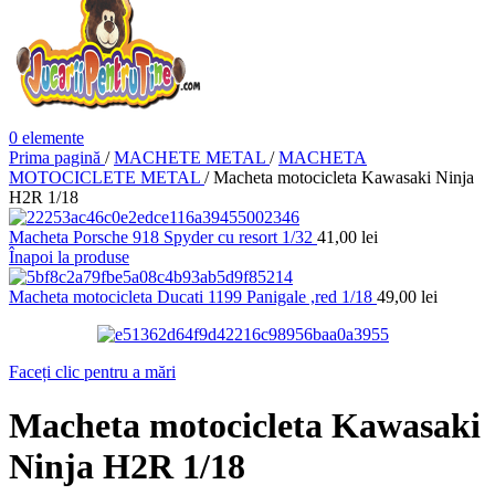
0
elemente
Prima pagină
/
MACHETE METAL
/
MACHETA
MOTOCICLETE METAL
/
Macheta motocicleta Kawasaki Ninja
H2R 1/18
Macheta Porsche 918 Spyder cu resort 1/32
41,00
lei
Înapoi la produse
Macheta motocicleta Ducati 1199 Panigale ,red 1/18
49,00
lei
Faceți clic pentru a mări
Macheta motocicleta Kawasaki
Ninja H2R 1/18