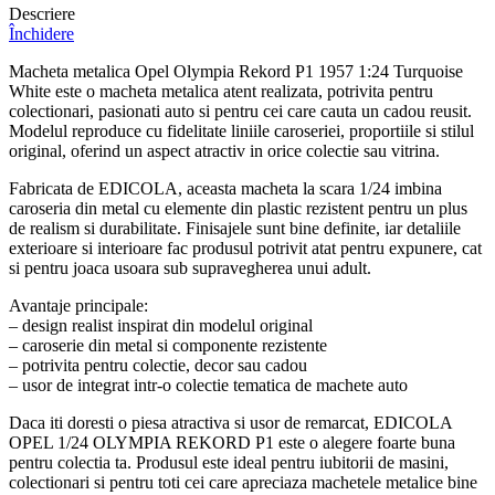
Descriere
Închidere
Macheta metalica Opel Olympia Rekord P1 1957 1:24 Turquoise
White este o macheta metalica atent realizata, potrivita pentru
colectionari, pasionati auto si pentru cei care cauta un cadou reusit.
Modelul reproduce cu fidelitate liniile caroseriei, proportiile si stilul
original, oferind un aspect atractiv in orice colectie sau vitrina.
Fabricata de EDICOLA, aceasta macheta la scara 1/24 imbina
caroseria din metal cu elemente din plastic rezistent pentru un plus
de realism si durabilitate. Finisajele sunt bine definite, iar detaliile
exterioare si interioare fac produsul potrivit atat pentru expunere, cat
si pentru joaca usoara sub supravegherea unui adult.
Avantaje principale:
– design realist inspirat din modelul original
– caroserie din metal si componente rezistente
– potrivita pentru colectie, decor sau cadou
– usor de integrat intr-o colectie tematica de machete auto
Daca iti doresti o piesa atractiva si usor de remarcat, EDICOLA
OPEL 1/24 OLYMPIA REKORD P1 este o alegere foarte buna
pentru colectia ta. Produsul este ideal pentru iubitorii de masini,
colectionari si pentru toti cei care apreciaza machetele metalice bine