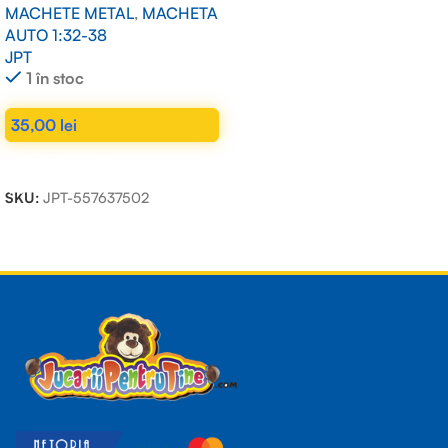
MACHETE METAL
,
MACHETA
AUTO 1:32-38
JPT
1 în stoc
35,00
lei
ADAUGĂ ÎN COȘ
SKU:
JPT-557637502
Read more