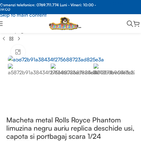
Comenzi
Comenzi telefonice:
0769.711.774
Luni - Vineri: 10:00 -
Skip to navigation
19:00
Whatsapp
Skip to main content
Prima pagină
/
MACHETE METAL
/
MACHETE REPLICA
Faceți clic pentru a mări
Macheta metal Rolls Royce Phantom
limuzina negru auriu replica deschide usi,
capota si portbagaj scara 1/24