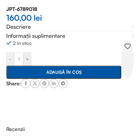
JPT-6789018
160,00
lei
Descriere
Informații suplimentare
2 în stoc
-
+
ADAUGĂ ÎN COȘ
Share:
Recenzii