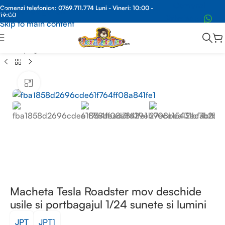
Comenzi
Comenzi telefonice:
0769.711.774
Luni - Vineri: 10:00 -
Skip to navigation
19:00
Whatsapp
Skip to main content
Prima pagină
/
MACHETE METAL
/
MACHETE REPLICA
Faceți clic pentru a mări
Macheta Tesla Roadster mov deschide
usile si portbagajul 1/24 sunete si lumini
JPT
JPT1