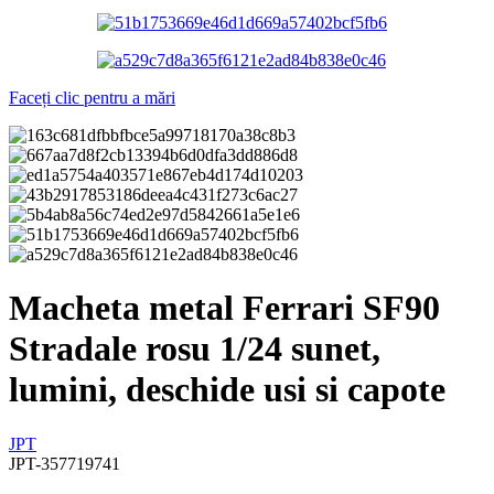
Faceți clic pentru a mări
Macheta metal Ferrari SF90
Stradale rosu 1/24 sunet,
lumini, deschide usi si capote
JPT
JPT-357719741