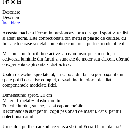
147,00
lei
Descriere
Descriere
Închidere
Aceasta macheta Ferrari impresioneaza prin designul sportiv, realist
si atent lucrat. Este confectionata din metal si plastic de calitate, cu
finisaje lucioase si detalii autentice care imita perfect modelul real.
Masinuta are functii interactive: apasand usor pe caroserie, se
activeaza luminile din faruri si sunetele de motor sau claxon, oferind
o experienta captivanta si distractiva.
Ușile se deschid spre lateral, iar capota din fata si portbagajul din
spate pot fi deschise complet, dezvaluind interiorul detaliat si
componentele modelate fidel.
Dimensiune: aprox. 20 cm
Material: metal + plastic durabil
Functii: lumini, sunete, usi si capote mobile
Recomandata atat pentru copii pasionati de masini, cat si pentru
colectionari adulti.
Un cadou perfect care aduce viteza si stilul Ferrari in miniatura!