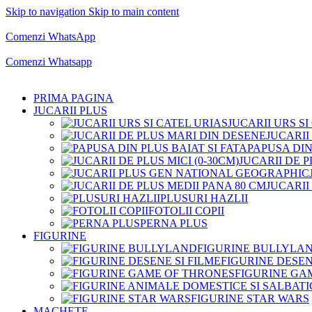
Skip to navigation
Skip to main content
Comenzi telefonice:
0769.711.774
Luni - Vineri: 10:00 - 19:00
Comenzi WhatsApp
Comenzi telefonice:
0769.711.774
Luni - Vineri: 10:00 - 19:00
Comenzi Whatsapp
PRIMA PAGINA
JUCARII PLUS
JUCARII URS SI
JUCARII
PAPUSA DIN
JUCARII DE P
JUCARII
PLUSURI HAZLII
FOTOLII COPII
PERNA PLUS
FIGURINE
FIGURINE BULLYLA
FIGURINE DESEN
FIGURINE GA
FIGURINE STAR WARS
MACHETE