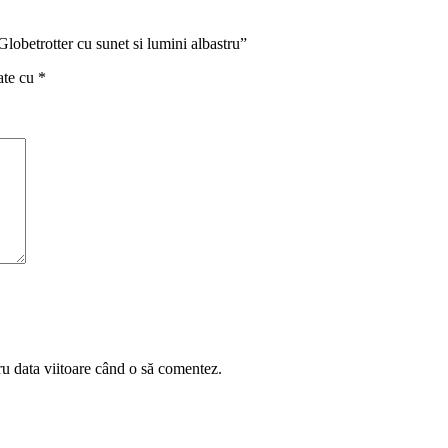
lobetrotter cu sunet si lumini albastru”
ate cu
*
ru data viitoare când o să comentez.