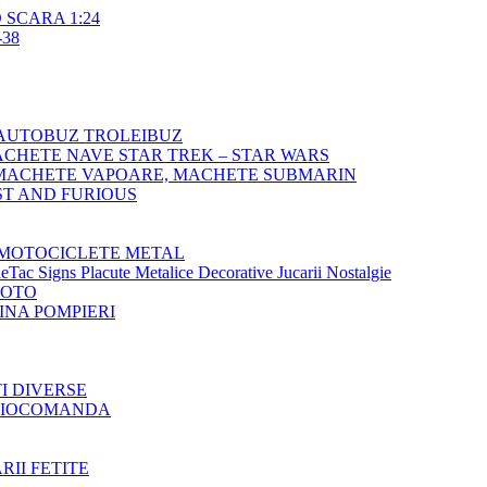
SCARA 1:24
38
AUTOBUZ TROLEIBUZ
CHETE NAVE STAR TREK – STAR WARS
MACHETE VAPOARE, MACHETE SUBMARIN
T AND FURIOUS
MOTOCICLETE METAL
Tac Signs Placute Metalice Decorative Jucarii Nostalgie
MOTO
NA POMPIERI
TI DIVERSE
ADIOCOMANDA
RII FETITE