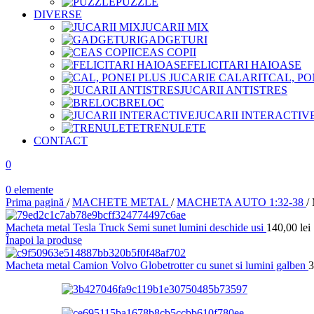
PUZZLE
DIVERSE
JUCARII MIX
GADGETURI
CEAS COPII
FELICITARI HAIOASE
CAL, PO
JUCARII ANTISTRES
BRELOC
JUCARII INTERACTIV
TRENULETE
CONTACT
0
0
elemente
Prima pagină
/
MACHETE METAL
/
MACHETA AUTO 1:32-38
/
Macheta metal Tesla Truck Semi sunet lumini deschide usi
140,00
lei
Înapoi la produse
Macheta metal Camion Volvo Globetrotter cu sunet si lumini galben
3