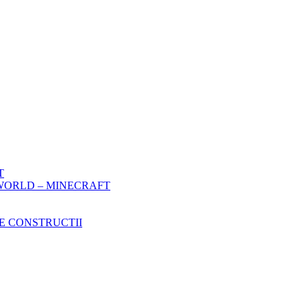
T
WORLD – MINECRAFT
E CONSTRUCTII