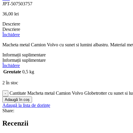
JPT-507503757
36,00
lei
Descriere
Descriere
Închidere
Macheta metal Camion Volvo cu sunet si lumini albastru. Material metal 
Informații suplimentare
Informații suplimentare
Închidere
Greutate
0,5 kg
2 în stoc
Cantitate Macheta metal Camion Volvo Globetrotter cu sunet si lu
-
Adaugă în coș
Adaugă la lista de dorințe
Share:
Recenzii