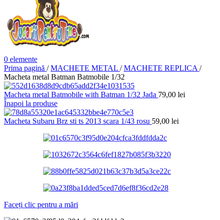
0
elemente
Prima pagină
/
MACHETE METAL
/
MACHETE REPLICA
/
Macheta metal Batman Batmobile 1/32
Macheta metal Batmobile with Batman 1/32 Jada
79,00
lei
Înapoi la produse
Macheta Subaru Brz sti ts 2013 scara 1/43 rosu
59,00
lei
Faceți clic pentru a mări