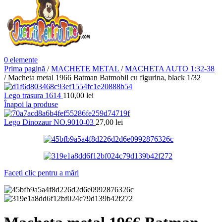
0
elemente
Prima pagină
/
MACHETE METAL
/
MACHETA AUTO 1:32-38
/
Macheta metal 1966 Batman Batmobil cu figurina, black 1/32
Lego trasura 1614
110,00
lei
Înapoi la produse
Lego Dinozaur NO.9010-03
27,00
lei
Faceți clic pentru a mări