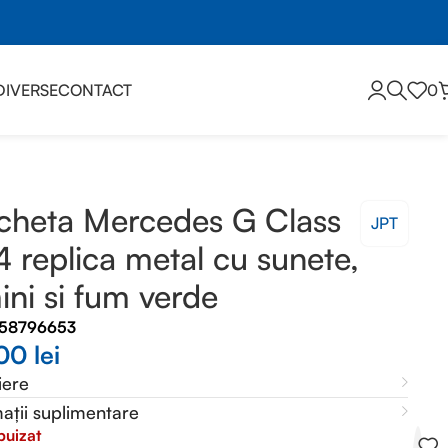
DIVERSE
CONTACT
0
m verde
heta Mercedes G Class
JPT
4 replica metal cu sunete,
ini si fum verde
358796653
,00
lei
iere
ații suplimentare
puizat