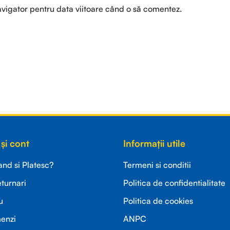
avigator pentru data viitoare când o să comentez.
și cont
Informații utile
d si Platesc?
Termeni si conditii
eturnari
Politica de confidentialitate
u
Politica de cookies
menzi
ANPC