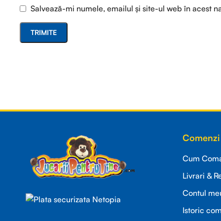
Salvează-mi numele, emailul și site-ul web în acest n
Read more
Comenzi 
Cum Coman
Livrari & R
Contul me
Istoric co