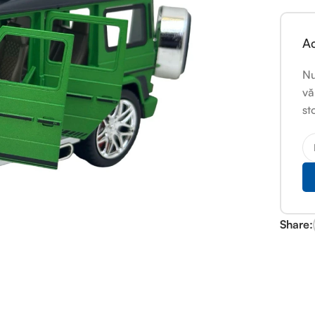
Ac
Nu
vă
st
Share: