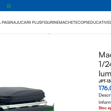
sApp
 PAGINA
JUCARII PLUS
FIGURINE
MACHETE
COPII
EDUCATIVE
 Mercedes G Class 1/24 replica metal cu sunete, lumini si fu
Mac
1/2
lum
JPT-1
176
Descr
Inform
Stoc e