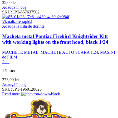
35,00
lei
Adaugă în coș
SKU:
JPT-557637502
Vizualizare rapidă
Adaugă la lista de dorințe
Macheta metal Pontiac Firebird Knightrider Kitt
with working lights on the front hood, black 1/24
MACHETE METAL
,
MACHETE AUTO SCARA 1:24
,
MASINI
de FILM
Jada
1 în stoc
273,00
lei
Adaugă în coș
SKU:
JPT-1960128625
Read more