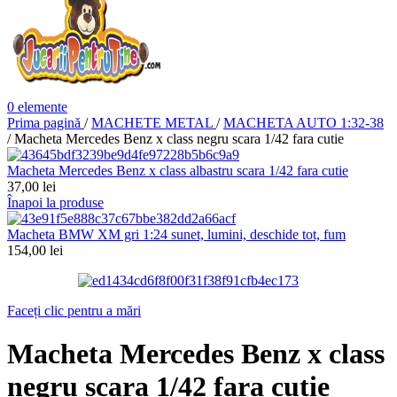
0
elemente
Prima pagină
/
MACHETE METAL
/
MACHETA AUTO 1:32-38
/
Macheta Mercedes Benz x class negru scara 1/42 fara cutie
Macheta Mercedes Benz x class albastru scara 1/42 fara cutie
37,00
lei
Înapoi la produse
Macheta BMW XM gri 1:24 sunet, lumini, deschide tot, fum
154,00
lei
Faceți clic pentru a mări
Macheta Mercedes Benz x class
negru scara 1/42 fara cutie